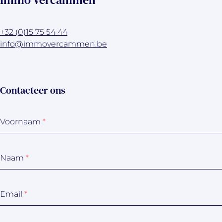
+32 (0)15 75 54 44
info@immovercammen.be
Contacteer ons
Voornaam
*
Naam
*
Email
*