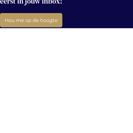
eerst in jouw inbox!
Hou me op de hoogte
Contact
info@immovercammen.be
+32 (0)15 75 54 44
Mechelbaan 509, 2580 Putte
Navigatie
Socials
Te Huur
Facebook
Te Koop
Linkedin
Op Zoek
Instagram