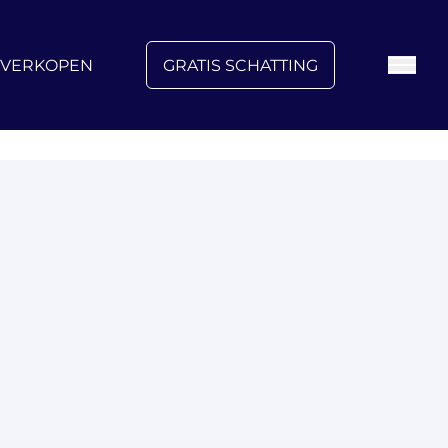
FAQ
Blog
Over ons
Vacatures
Contact
VERKOPEN
GRATIS SCHATTING