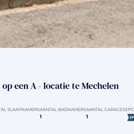
p een A - locatie te Mechelen
TAL SLAAPKAMERS
AANTAL BADKAMERS
AANTAL GARAGES
EPC
1
1