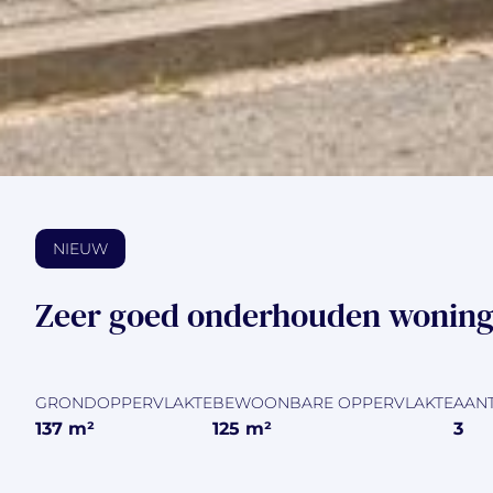
NIEUW
Zeer goed onderhouden woning o
GRONDOPPERVLAKTE
BEWOONBARE OPPERVLAKTE
AAN
137
m²
125
m²
3