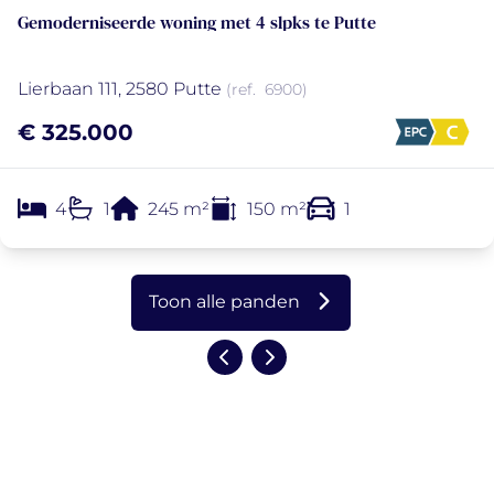
Gemoderniseerde woning met 4 slpks te Putte
Lierbaan 111, 2580 Putte
(ref.
6900
)
€ 325.000
4
1
245
m²
150
m²
1
Toon alle panden