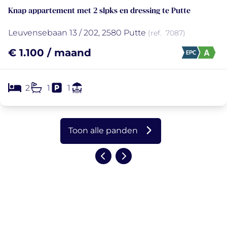
Knap appartement met 2 slpks en dressing te Putte
Leuvensebaan 13 / 202, 2580 Putte
(ref.
7087
)
€ 1.100 / maand
2
1
1
Toon alle panden