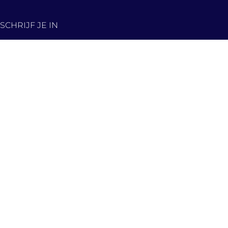
SCHRIJF JE IN
De nieuwste panden,
eerst in jouw inbox!
Hou me op de hoogte
Contact
info@immovercammen.be
+32 (0)15 75 54 44
Mechelbaan 509, 2580 Putte