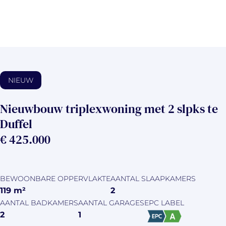
NIEUW
Nieuwbouw triplexwoning met 2 slpks te
Duffel
€ 425.000
BEWOONBARE OPPERVLAKTE
AANTAL SLAAPKAMERS
119
m²
2
AANTAL BADKAMERS
AANTAL GARAGES
EPC LABEL
2
1