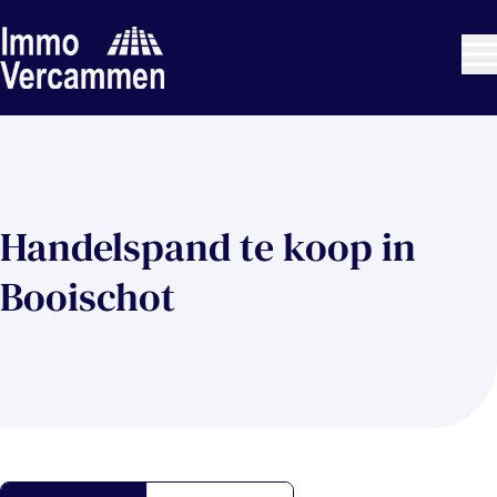
Ga naar hoofdinhoud
Handelspand te koop in
Booischot