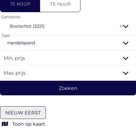
TE KOOP
TE HUUR
Gemeente
Booischot (2221)
Type
Handelspand
Min. prijs
Max. prijs
Zoeken
NIEUW EERST
Toon op kaart