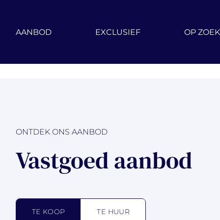
Ga naar hoofdinhoud
AANBOD
EXCLUSIEF
OP ZOEK
ONTDEK ONS AANBOD
Vastgoed aanbod
TE KOOP
TE HUUR