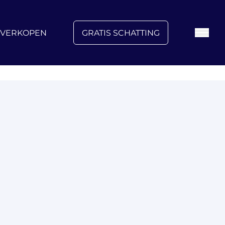
FAQ
Blog
Over ons
Vacatures
Contact
VERKOPEN
GRATIS SCHATTING