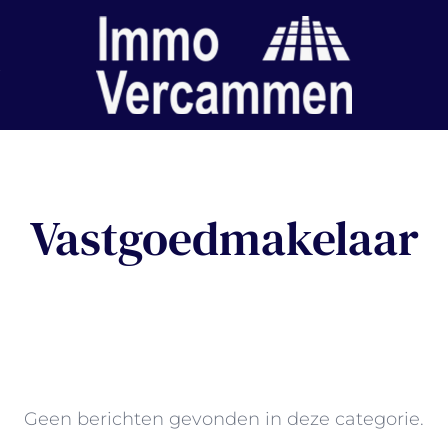
Vastgoedmakelaar
Geen berichten gevonden in deze categorie.